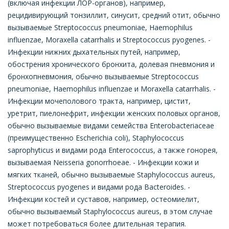
(включая инфекции ЛОР-органов), например,
рецидивирующий тонзиллит, синусит, средний отит, обычно
вызываемые Streptococcus pneumoniae, Haemophilus
influenzae, Moraxella catarrhalis и Streptococcus pyogenes. -
Инфекции нижних дыхательных путей, например,
обострения хронического бронхита, долевая пневмония и
бронхопневмония, обычно вызываемые Streptococcus
pneumoniae, Haemophilus influenzae и Moraxella catarrhalis. -
Инфекции мочеполового тракта, например, цистит,
уретрит, пиелонефрит, инфекции женских половых органов,
обычно вызываемые видами семейства Enterobacteriaceae
(преимущественно Escherichia coli), Staphylococcus
saprophyticus и видами рода Enterococcus, а также гонорея,
вызываемая Neisseria gonorrhoeae. - Инфекции кожи и
мягких тканей, обычно вызываемые Staphylococcus aureus,
Streptococcus pyogenes и видами рода Bacteroides. -
Инфекции костей и суставов, например, остеомиелит,
обычно вызываемый Staphylococcus aureus, в этом случае
может потребоваться более длительная терапия.