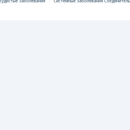
судистые Заболевания
Системные Заболевания Соединитель