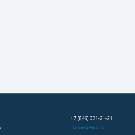
+7 (846) 321-21-21
ь
mc-reaviz@mail.ru