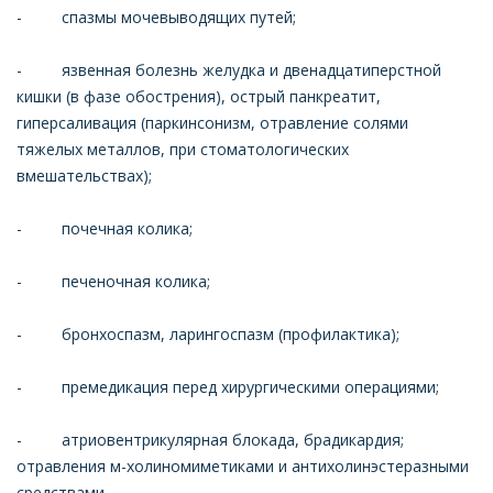
- спазмы мочевыводящих путей;
- язвенная болезнь желудка и двенадцатиперстной
кишки (в фазе обострения), острый панкреатит,
гиперсаливация (паркинсонизм, отравление солями
тяжелых металлов, при стоматологических
вмешательствах);
- почечная колика;
- печеночная колика;
- бронхоспазм, ларингоспазм (профилактика);
- премедикация перед хирургическими операциями;
- атриовентрикулярная блокада, брадикардия;
отравления м-холиномиметиками и антихолинэстеразными
средствами.