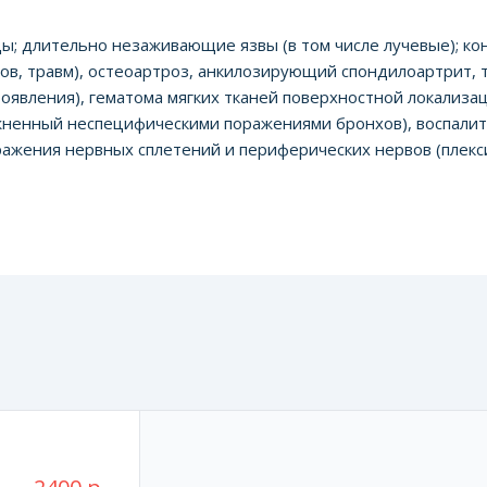
; длительно незаживающие язвы (в том числе лучевые); ко
сов, травм), остеоартроз, анкилозирующий спондилоартрит, 
явления), гематома мягких тканей поверхностной локализац
ожненный неспецифическими поражениями бронхов), воспалит
ражения нервных сплетений и периферических нервов (плекси