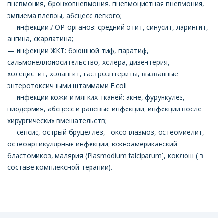
пневмония, бронхопневмония, пневмоцистная пневмония,
эмпиема плевры, абсцесс легкого;
— инфекции ЛОР-органов: средний отит, синусит, ларингит,
ангина, скарлатина;
— инфекции ЖКТ: брюшной тиф, паратиф,
сальмонеллоносительство, холера, дизентерия,
холецистит, холангит, гастроэнтериты, вызванные
энтеротоксичными штаммами E.coli;
— инфекции кожи и мягких тканей: акне, фурункулез,
пиодермия, абсцесс и раневые инфекции, инфекции после
хирургических вмешательств;
— сепсис, острый бруцеллез, токсоплазмоз, остеомиелит,
остеоартикулярные инфекции, южноамериканский
бластомикоз, малярия (Plasmodium falciparum), коклюш ( в
составе комплексной терапии).