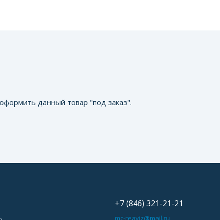
оформить данный товар "под заказ".
+7 (846) 321-21-21
ь
mc-reaviz@mail.ru