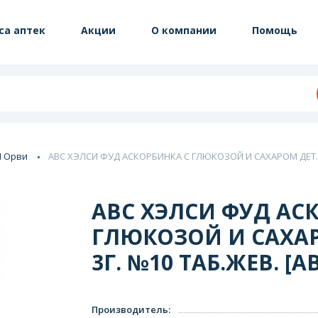
са аптек
Акции
О компании
Помощь
И Орви
АВС ХЭЛСИ ФУД АСКОРБИНКА С ГЛЮКОЗОЙ И САХАРОМ ДЕТ. К
АВС ХЭЛСИ ФУД АС
ГЛЮКОЗОЙ И САХАР
3Г. №10 ТАБ.ЖЕВ. [
Производитель
: