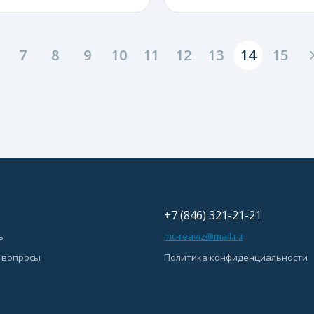
7
8
9
10
11
12
13
14
15
+7 (846) 321-21-21
ь
mc-reaviz@mail.ru
 вопросы
Политика конфиденциальности