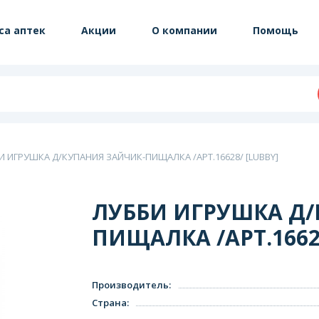
са аптек
Акции
О компании
Помощь
И ИГРУШКА Д/КУПАНИЯ ЗАЙЧИК-ПИЩАЛКА /АРТ.16628/ [LUBBY]
ЛУББИ ИГРУШКА Д/
ПИЩАЛКА /АРТ.1662
Производитель
:
Страна
: