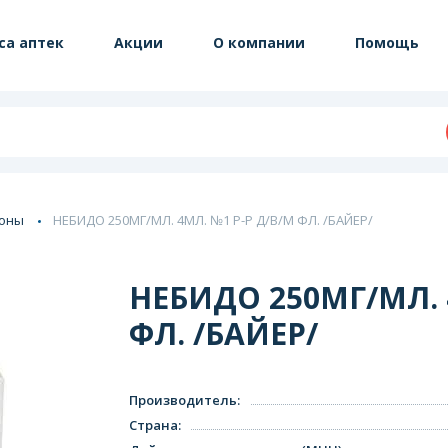
са аптек
Акции
О компании
Помощь
моны
НЕБИДО 250МГ/МЛ. 4МЛ. №1 Р-Р Д/В/М ФЛ. /БАЙЕР/
НЕБИДО 250МГ/МЛ. 
ФЛ. /БАЙЕР/
Производитель
:
Страна
: