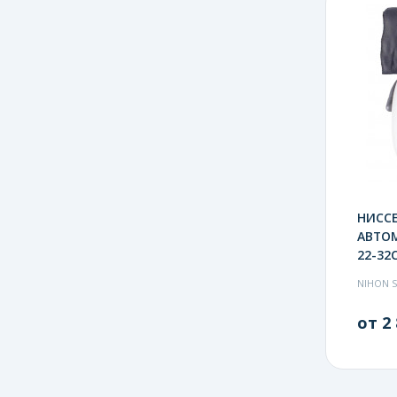
НИССЕ
АВТО
22-32С
NIHON S
от 2 