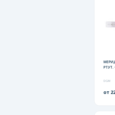
МЕРИД
РТУТ.
DGM
от 22