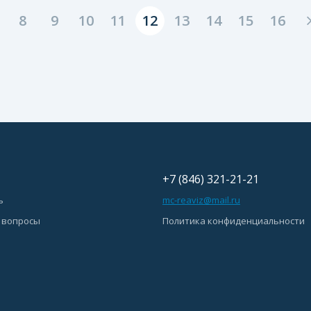
8
9
10
11
12
13
14
15
16
+7 (846) 321-21-21
ь
mc-reaviz@mail.ru
 вопросы
Политика конфиденциальности