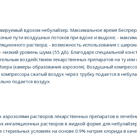
ивируемый вдохом небулайзер. Максимальное время беспрер
азные пути воздушных потоков при вдохе и выдохе; - макси
яционного раствора; - возможность использования с широки
- низкий уровень шума (55 дБ). Благодаря специальной кон
ельным воздействием лекарственных препаратов на ту или
айзера (камеры образования аэрозоля). Воздушный компресс
компрессора сжатый воздух через трубку подается в небула
льно подается воздух.
х аэрозолями растворов лекарственных препаратов в лечеб
х ингаляционных растворов в жидкой форме для небулайзе
в стерильных условиях на основе 0.9% натрия хлорида в к