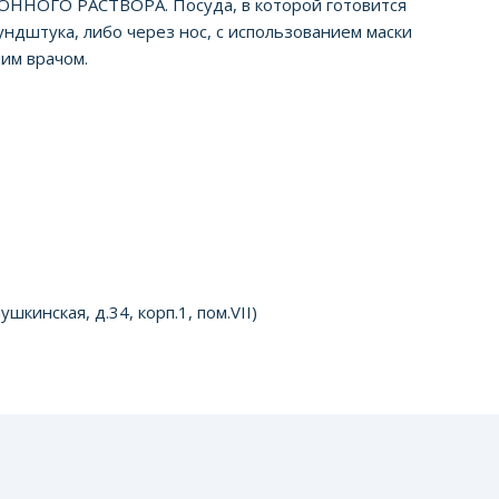
О РАСТВОРА. Посуда, в которой готовится
ндштука, либо через нос, с использованием маски
им врачом.
инская, д.34, корп.1, пом.VII)