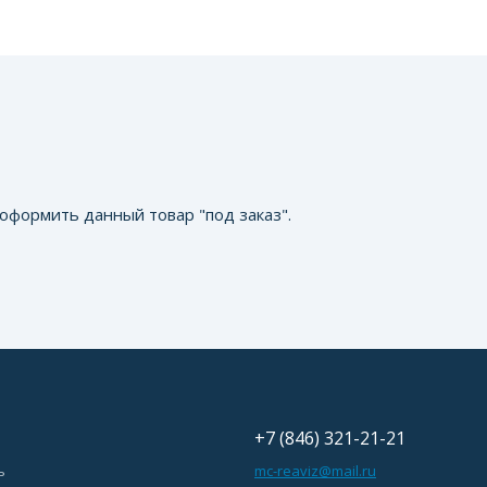
оформить данный товар "под заказ".
+7 (846) 321-21-21
ь
mc-reaviz@mail.ru