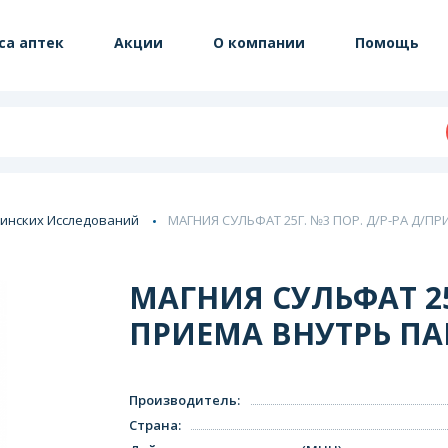
са аптек
Акции
О компании
Помощь
инских Исследований
МАГНИЯ СУЛЬФАТ 25Г. №3 ПОР. Д/Р-РА Д/ПР
МАГНИЯ СУЛЬФАТ 25Г
ПРИЕМА ВНУТРЬ ПАК
Производитель
:
Страна
: