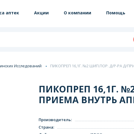
са аптек
Акции
О компании
Помощь
инских Исследований
ПИКОПРЕП 16,1Г. №2 ШИП.ПОР. Д/Р-РА Д/П
ПИКОПРЕП 16,1Г. №2
ПРИЕМА ВНУТРЬ АП
Производитель
:
Страна
: