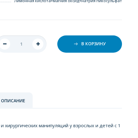
Лимонная кислота+магния оксид+натрия пикосульфат
В КОРЗИНУ
 ОПИСАНИЕ
 хирургических манипуляций у взрослых и детей с 1