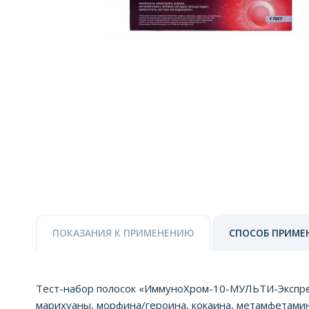
ПОКАЗАНИЯ К ПРИМЕНЕНИЮ
СПОСОБ ПРИМЕ
Тест-набор полосок «ИммуноХром-10-МУЛЬТИ-Экспре
марихуаны, морфина/героина, кокаина, метамфетамин