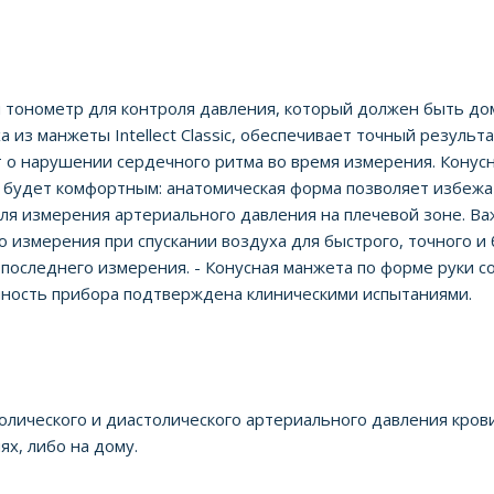
й тонометр для контроля давления, который должен быть до
 из манжеты Intellect Classic, обеспечивает точный результ
о нарушении сердечного ритма во время измерения. Конусн
ll будет комфортным: анатомическая форма позволяет избеж
ля измерения артериального давления на плечевой зоне. В
го измерения при спускании воздуха для быстрого, точного 
последнего измерения. - Конусная манжета по форме руки с
чность прибора подтверждена клиническими испытаниями.
олического и диастолического артериального давления кро
х, либо на дому.