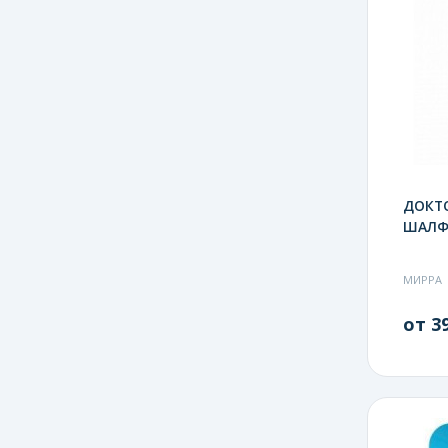
ДОКТО
ШАЛФ
МИРРА
от 39