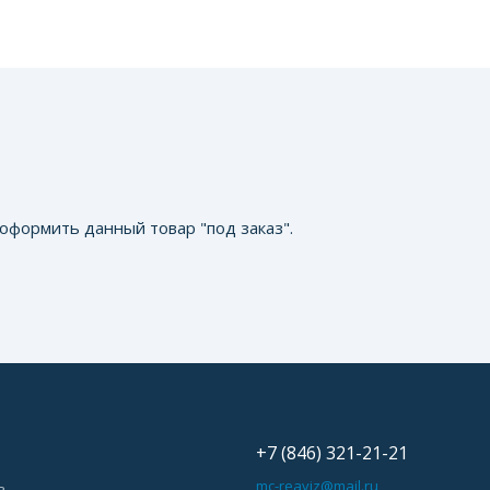
оформить данный товар "под заказ".
+7 (846) 321-21-21
ь
mc-reaviz@mail.ru