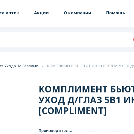
са аптек
Акции
О компании
Помощь
ля Ухода За Глазами
КОМПЛИМЕНТ БЬЮТИ ВИЖН HD КРЕМ-УХОД Д/ГЛ
КОМПЛИМЕНТ БЬЮТ
УХОД Д/ГЛАЗ 5В1 И
[COMPLIMENT]
Производитель
: