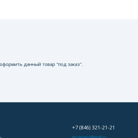
оформить данный товар "под заказ".
+7 (846) 321-21-21
ь
mc-reaviz@mail.ru