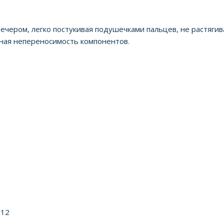
чером, легко постукивая подушечками пальцев, не растягива
ьная непереносимость компонентов.
 12