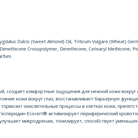
mygdalus Dulcis (Sweet Almond) Oil, Triticum Vulgare (Wheat) Germ
yl Dimethicone Crosspolymer, Dimethicone, Cetearyl Methicone, P
arfum.
рой, создаёт комфортные ощущения для нежной кожи вокруг 
тояние кожи вокруг глаз, восстанавливает барьерную функц
 тормозит окислительные процессы в клетках кожи, препятст
. Гесперидин Ecocert® активизирует периферический кровот
 улучшает микродренаж, тонизирует, способствует уменьше