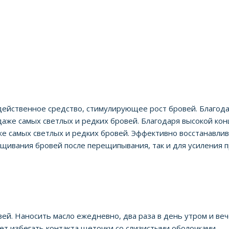
 действенное средство, стимулирующее рост бровей. Благод
даже самых светлых и редких бровей. Благодаря высокой кон
же самых светлых и редких бровей. Эффективно восстанавли
ащивания бровей после перещипывания, так и для усиления 
й. Наносить масло ежедневно, два раза в день утром и ве
т избегать контакта щеточки со слизистыми оболочками.