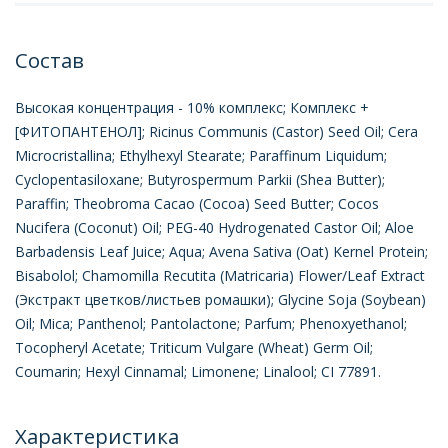
Состав
Высокая концентрация - 10% комплекс; Комплекс +
[ФИТОПАНТЕНОЛ]; Ricinus Communis (Castor) Seed Oil; Cera
Microcristallina; Ethylhexyl Stearate; Paraffinum Liquidum;
Cyclopentasiloxane; Butyrospermum Parkii (Shea Butter);
Paraffin; Theobroma Cacao (Cocoa) Seed Butter; Cocos
Nucifera (Coconut) Oil; PEG-40 Hydrogenated Castor Oil; Aloe
Barbadensis Leaf Juice; Aqua; Avena Sativa (Oat) Kernel Protein;
Bisabolol; Chamomilla Recutita (Matricaria) Flower/Leaf Extract
(Экстракт цветков/листьев ромашки); Glycine Soja (Soybean)
Oil; Mica; Panthenol; Pantolactone; Parfum; Phenoxyethanol;
Tocopheryl Acetate; Triticum Vulgare (Wheat) Germ Oil;
Coumarin; Hexyl Cinnamal; Limonene; Linalool; CI 77891.
Характеристика