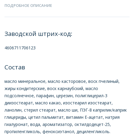
ПОДРОБНОЕ ОПИСАНИЕ
Заводской штрих-код:
4606711706123
Состав
масло минеральное, масло касторовое, воск пчелиный,
жиры кондитерские, воск карнаубский, масло
подсолнечное, парафин, церезин, полиглицерил-3
диизостеарат, масло какао, изостеарил изостеарат,
ланолин, стерил стеарат, масло ши, ПЭГ-8 каприлик/каприк
глицериды, цетил пальмитат, витамин Е-ацетат, натрия
гиалуронат, вода, ароматизатор, октилдодецет-25,
пропиленгликоль, феноксиэтанол, дециленгликоль.