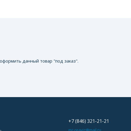
оформить данный товар "под заказ".
+7 (846) 321-21-21
ь
mc-reaviz@mail.ru