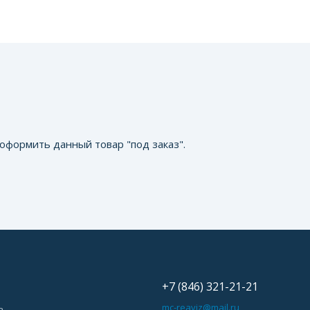
оформить данный товар "под заказ".
+7 (846) 321-21-21
ь
mc-reaviz@mail.ru