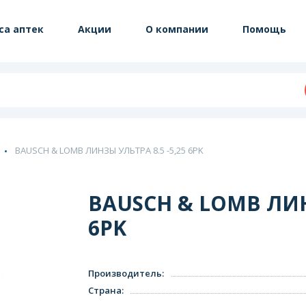
са аптек
Акции
О компании
Помощь
BAUSCH & LOMB ЛИНЗЫ УЛЬТРА 8.5 -5,25 6PK
BAUSCH & LOMB ЛИНЗ
6PK
Производитель
:
Страна
: