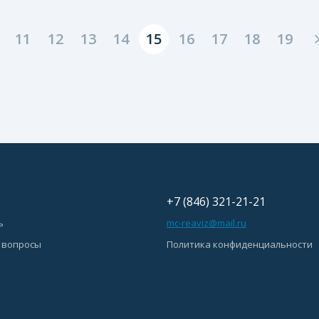
11
12
13
14
15
16
17
18
19
+7 (846) 321-21-21
ь
mc-reaviz@mail.ru
 вопросы
Политика конфиденциальности