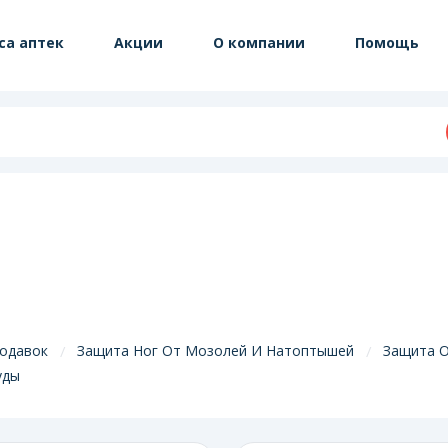
са аптек
Акции
О компании
Помощь
родавок
Защита Ног От Мозолей И Натоптышей
Защита О
уды