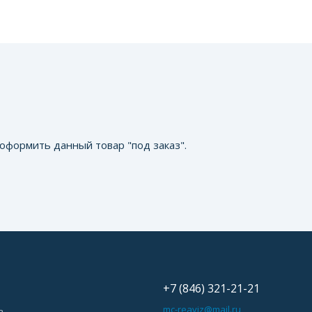
оформить данный товар "под заказ".
+7 (846) 321-21-21
ь
mc-reaviz@mail.ru