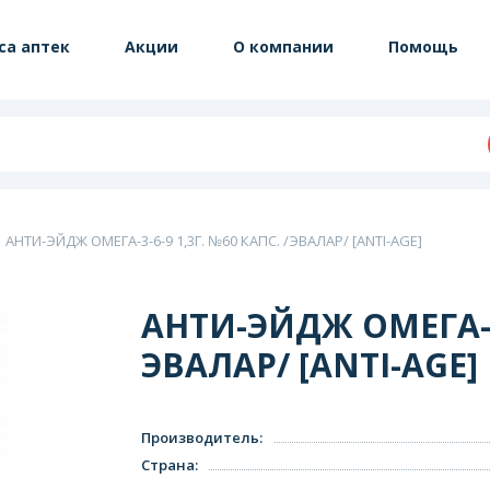
са аптек
Акции
О компании
Помощь
АНТИ-ЭЙДЖ ОМЕГА-3-6-9 1,3Г. №60 КАПС. /ЭВАЛАР/ [ANTI-AGE]
АНТИ-ЭЙДЖ ОМЕГА-3-
ЭВАЛАР/ [ANTI-AGE]
Производитель
:
Страна
: