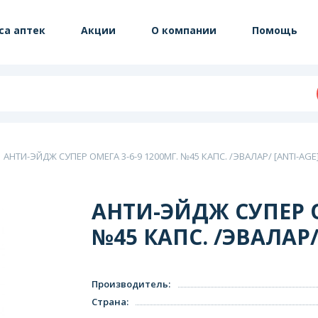
са аптек
Акции
О компании
Помощь
АНТИ-ЭЙДЖ СУПЕР ОМЕГА 3-6-9 1200МГ. №45 КАПС. /ЭВАЛАР/ [ANTI-AGE
АНТИ-ЭЙДЖ СУПЕР О
№45 КАПС. /ЭВАЛАР/
Производитель
:
Страна
: