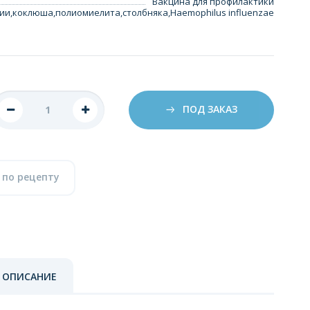
Вакцина для профилактики
ии,коклюша,полиомиелита,столбняка,Haemophilus influenzae
ПОД ЗАКАЗ
 по рецепту
 ОПИСАНИЕ