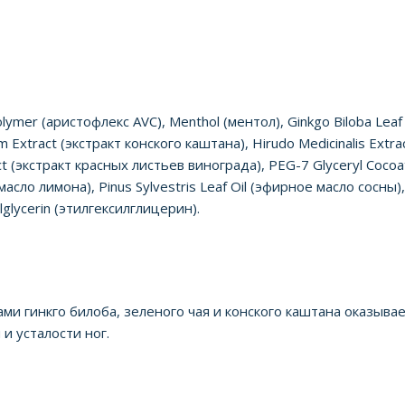
ymer (аристофлекс AVC), Menthol (ментол), Ginkgo Biloba Leaf E
m Extract (экстракт конского каштана), Hirudo Medicinalis Extr
ract (экстракт красных листьев винограда), PEG-7 Glyceryl Coco
масло лимона), Pinus Sylvestris Leaf Oil (эфирное масло сосны)
lglycerin (этилгексилглицерин).
ми гинкго билоба, зеленого чая и конского каштана оказыва
и усталости ног.