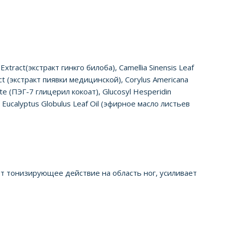
xtract(экстракт гинкго билоба), Camellia Sinensis Leaf
act (экстракт пиявки медицинской), Corylus Americana
ate (ПЭГ-7 глицерил кокоат), Glucosyl Hesperidin
, Eucalyptus Globulus Leaf Oil (эфирное масло листьев
ет тонизирующее действие на область ног, усиливает