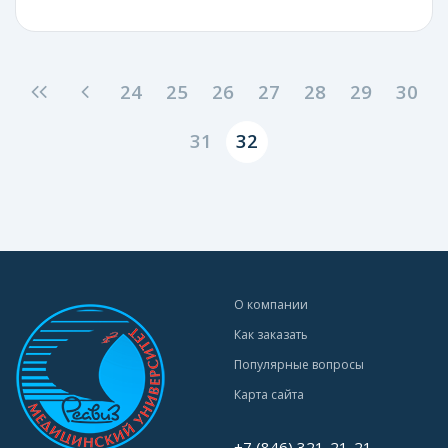
24
25
26
27
28
29
30
31
32
О компании
Как заказать
Популярные вопросы
Карта сайта
+7 (846) 321-21-21