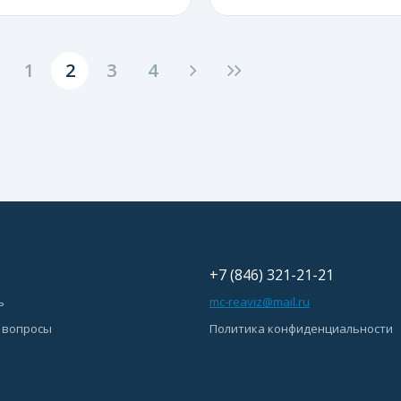
1
2
3
4
+7 (846) 321-21-21
ь
mc-reaviz@mail.ru
 вопросы
Политика конфиденциальности