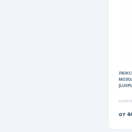
ЛЮКС
МОЗО
[LUXP
PLASTO
от 44