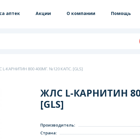
са аптек
Акции
О компании
Помощь
 L-КАРНИТИН 800 400МГ. №120 КАПС. [GLS]
ЖЛС L-КАРНИТИН 80
[GLS]
Производитель
:
Страна
: