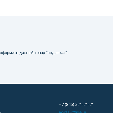
оформить данный товар "под заказ".
+7 (846) 321-21-21
ь
mc-reaviz@mail.ru