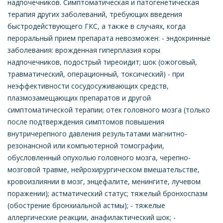
надпочечников. Симптоматическая и патогенетическая
терапия других заболеваний, требующих введения
быстродействующего ГКС, а также в случаях, когда
пероральный прием препарата невозможен: - эндокринные
заболевания: врожденная гиперплазия коры
надпочечников, подострый тиреоидит; шок (ожоговый,
травматический, операционный, токсический) - при
неэффективности сосудосуживающих средств,
плазмозамещающих препаратов и другой
симптоматической терапии; отек головного мозга (только
после подтверждения симптомов повышения
внутричерепного давления результатами магнитно-
резонансной или компьютерной томографии,
обусловленный опухолью головного мозга, черепно-
мозговой травме, нейрохирургическом вмешательстве,
кровоизлиянии в мозг, энцефалите, менингите, лучевом
поражении); астматический статус; тяжелый бронхоспазм
(обострение бронхиальной астмы); - тяжелые
аллергические реакции, анафилактический шок; -