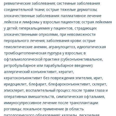
ревматические заболевания; системные заболевания
соединительной ткани; острые тяжелые дерматозы;
злокачественные заболевания: паллиативное лечение
лейкоза и лимфомы у взрослых пациентов; острая лейкемия
у детей; гиперкальциемия у пациентов, страдающих
злокачественными опухолями, при невозможности
перорального лечения; заболевания крови: острые
гемолитические анемии, агранулоцитоз, идиопатическая
тромбоцитопеническая пурпура у взрослых; в
офтальмологической практике (субконъюнктивальное,
ретробульбарное или парабульбарное введение):
аллергический конъюнктивит, кератит,
кератоконъюнктивит без повреждения эпителия, ирит,
иридоциклит, блефарит, блефароконъюнктивит, склерит,
эписклерит, воспалительный процесс после травм глаза и
оперативных вмешательств, симпатическая офтальмия,
иммуносупрессивное лечение после трансплантации
роговицы; локальное применение (в область
патологического образования): келоиды, дискоидная