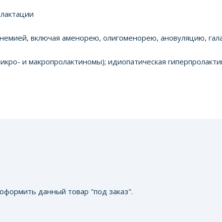
лактации
емией, включая аменорею, олигоменорею, ановуляцию, гал
- и макропролактиномы); идиопатическая гиперпролактине
оформить данный товар "под заказ".