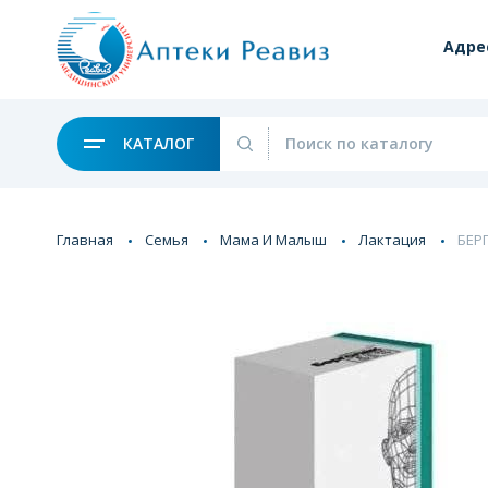
Адре
КАТАЛОГ
Главная
Семья
Мама И Малыш
Лактация
БЕР