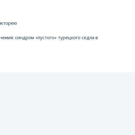
акторею
мия: синдром «пустого» турецкого седла в