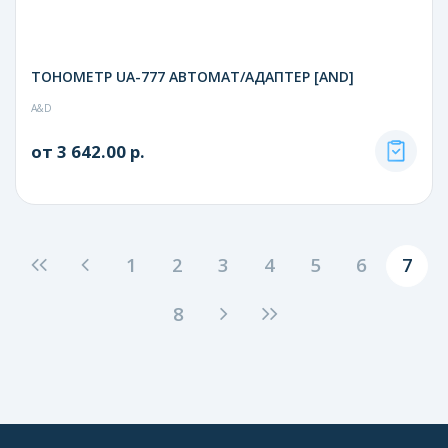
ТОНОМЕТР UA-777 АВТОМАТ/АДАПТЕР [AND]
A&D
от 3 642.00 р.
1
2
3
4
5
6
7
8