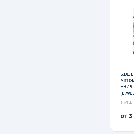
Б.ВЕЛ
АВТО
УНИВ.
[B.WEL
B.WELL
от 3 