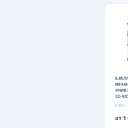
Б.ВЕЛ
МЕХА
УНИВ
22-42С
B.WELL
от 1 