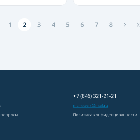
1
2
3
4
5
6
7
8
+7 (846) 321-21-21
ь
mc-reaviz@mail.ru
 вопросы
Политика конфиденциальности