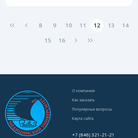
8
9
10
11
12
13
14
15
16
О компании
Как заказать
Популярные вопросы
Карта сайта
+7 (846) 321-21-21