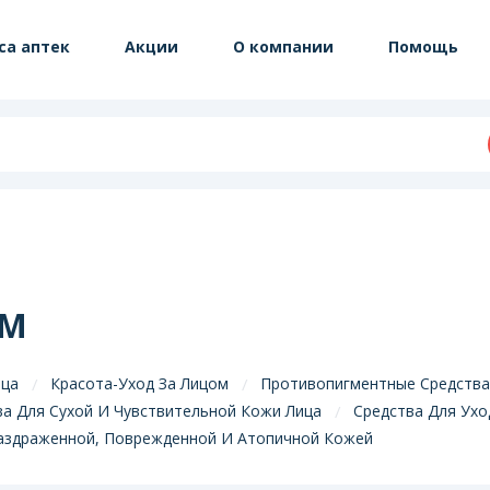
са аптек
Акции
О компании
Помощь
ОМ
ица
Красота-Уход За Лицом
Противопигментные Средства
ва Для Сухой И Чувствительной Кожи Лица
Средства Для Ухо
Раздраженной, Поврежденной И Атопичной Кожей