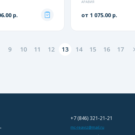
АРАВИЯ
6.00 р.
от 1 075.00 р.
9
10
11
12
13
14
15
16
17
+7 (846) 321-21-21
ь
mc-reaviz@mail.ru