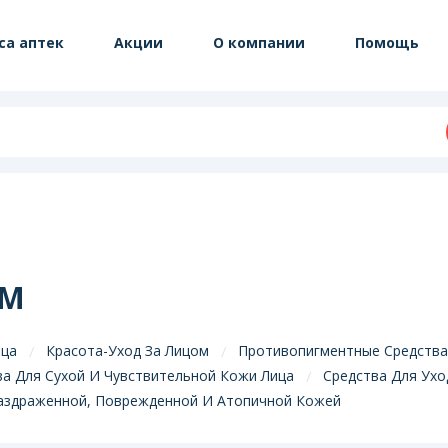
са аптек
Акции
О компании
Помощь
ОМ
ица
Красота-Уход За Лицом
Противопигментные Средства
ва Для Сухой И Чувствительной Кожи Лица
Средства Для Ухо
Раздраженной, Поврежденной И Атопичной Кожей