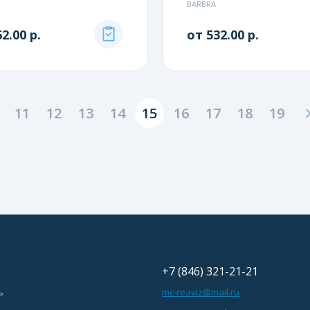
BARBRA
2.00 р.
от 532.00 р.
11
12
13
14
15
16
17
18
19
+7 (846) 321-21-21
ь
mc-reaviz@mail.ru