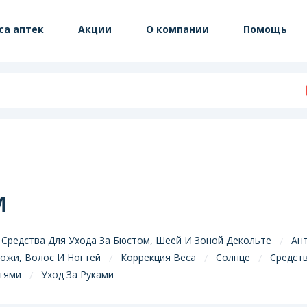
са аптек
Акции
О компании
Помощь
М
 Средства Для Ухода За Бюстом, Шеей И Зоной Декольте
Ан
ожи, Волос И Ногтей
Коррекция Веса
Солнце
Средст
гтями
Уход За Руками