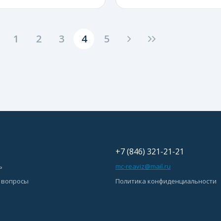
1
2
3
4
5
+7 (846) 321-21-21
ь
mc-reaviz@mail.ru
 вопросы
Политика конфиденциальности