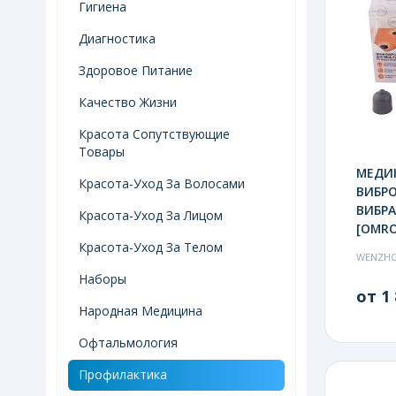
Гигиена
Диагностика
Здоровое Питание
Качество Жизни
Красота Сопутствующие
Товары
МЕДИ
Красота-Уход За Волосами
ВИБР
ВИБРА
Красота-Уход За Лицом
[OMRO
Красота-Уход За Телом
WENZH
Наборы
от 1 
Народная Медицина
Офтальмология
Профилактика