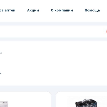
са аптек
Акции
О компании
Помощь
ка
А