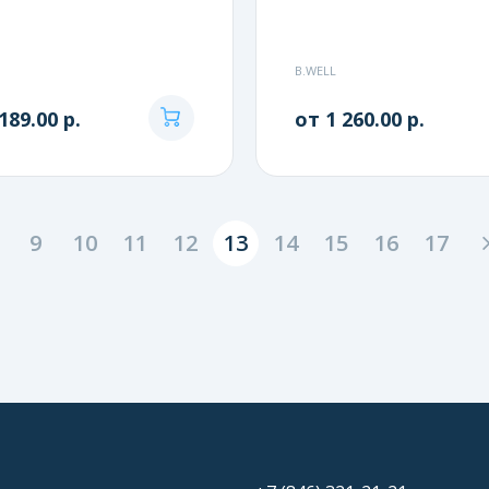
B.WELL
189.00 р.
от 1 260.00 р.
9
10
11
12
13
14
15
16
17