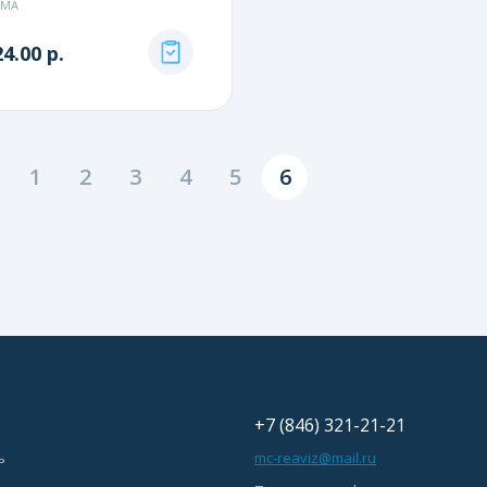
РМА
4.00 р.
1
2
3
4
5
6
+7 (846) 321-21-21
ь
mc-reaviz@mail.ru