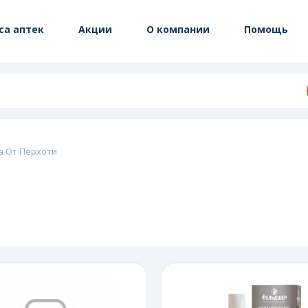
са аптек
Акции
О компании
Помощь
а От Перхоти