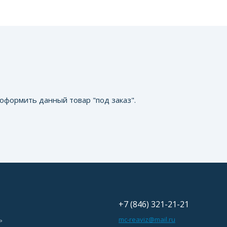
оформить данный товар "под заказ".
+7 (846) 321-21-21
ь
mc-reaviz@mail.ru