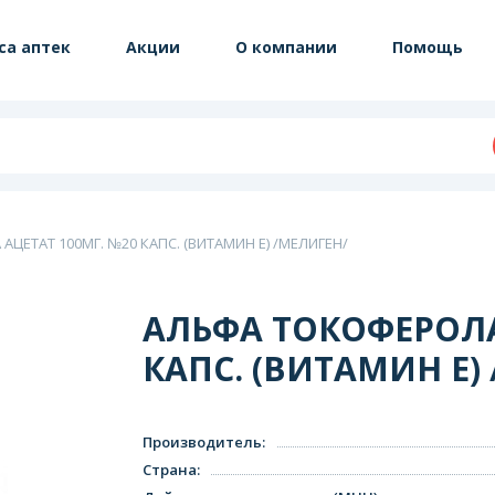
са аптек
Акции
О компании
Помощь
ЦЕТАТ 100МГ. №20 КАПС. (ВИТАМИН Е) /МЕЛИГЕН/
АЛЬФА ТОКОФЕРОЛА
КАПС. (ВИТАМИН Е)
Производитель
:
Страна
: