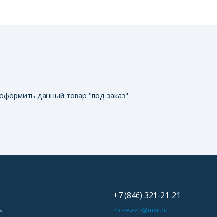
оформить данный товар "под заказ".
+7 (846) 321-21-21
ь
mc-reaviz@mail.ru