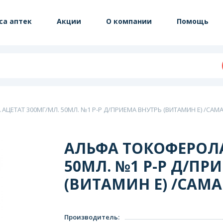
са аптек
Акции
О компании
Помощь
ЦЕТАТ 300МГ/МЛ. 50МЛ. №1 Р-Р Д/ПРИЕМА ВНУТРЬ (ВИТАМИН Е) /СА
АЛЬФА ТОКОФЕРОЛА
50МЛ. №1 Р-Р Д/ПР
(ВИТАМИН Е) /САМ
Производитель
: