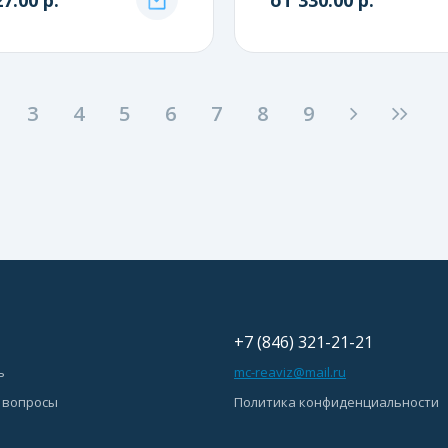
3
4
5
6
7
8
9
+7 (846) 321-21-21
ь
mc-reaviz@mail.ru
 вопросы
Политика конфиденциальности