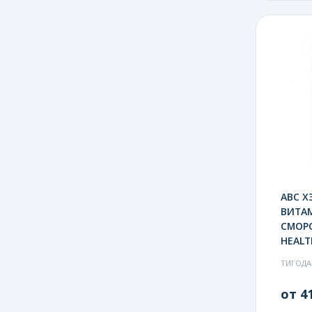
АВС Х
ВИТА
СМОРО
HEALT
ТИГОДА
от 41